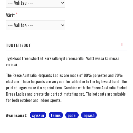
Värit
TUOTETIEDOT
Tyylikkäät treenishortsit korkealla vyötäröresorilla. Valittavissa kolmessa
värissä.
The Reece Australia Hotpants Ladies are made of 80% polyester and 20%
elastane. These hotpants are very comfortable due to the high waistband. The
printed logos make it a special item. Combine with the Reece Australia Racket
Dress Ladies and create the perfect matching set. The hotpants are suitable
for both outdoor and indoor sports.
Avainsanat:
syyskuu
tennis
padel
squash