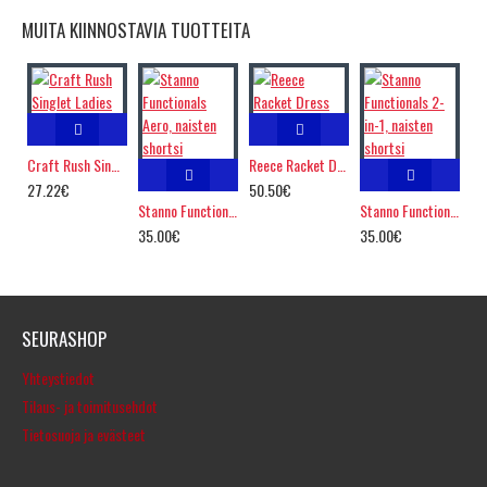
MUITA KIINNOSTAVIA TUOTTEITA
Craft Rush Singlet Ladies
Reece Racket Dress
27.22€
50.50€
Stanno Functionals Aero, naisten shortsi
Stanno Functionals 2-in-1, naisten shortsi
35.00€
35.00€
SEURASHOP
Yhteystiedot
Tilaus- ja toimitusehdot
Tietosuoja ja evästeet