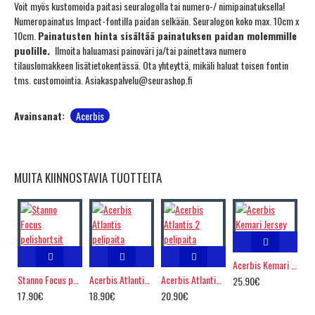
Voit myös kustomoida paitasi seuralogolla tai numero-/ nimipainatuksella!
Numeropainatus Impact-fontilla paidan selkään. Seuralogon koko max. 10cm x
10cm.
Painatusten hinta sisältää painatuksen paidan molemmille
puolille.
Ilmoita haluamasi painoväri ja/tai painettava numero
tilauslomakkeen lisätietokentässä. Ota yhteyttä, mikäli haluat toisen fontin
tms. customointia. Asiakaspalvelu@seurashop.fi
Avainsanat:
Acerbis
MUITA KIINNOSTAVIA TUOTTEITA
Acerbis Kemari Jersey
Stanno Focus pelishortsit
Acerbis Atlantis pelipaita
Acerbis Atlantis 2 pelipaita
25.90€
17.90€
18.90€
20.90€