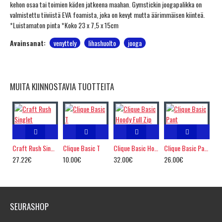
kehon osaa tai toimien käden jatkeena maahan. Gymstickin joogapalikka on
valmistettu tiiviistä EVA foamista, joka on kevyt mutta äärimmäisen kiinteä.
*Luistamaton pinta *Koko 23 x 7,5 x 15cm
Avainsanat:
venyttely
lihashuolto
jooga
MUITA KIINNOSTAVIA TUOTTEITA
Craft Rush Singlet
Clique Basic T
Clique Basic Hoody Full Zip
Clique Basic Pant
27.22€
10.00€
32.00€
26.00€
SEURASHOP