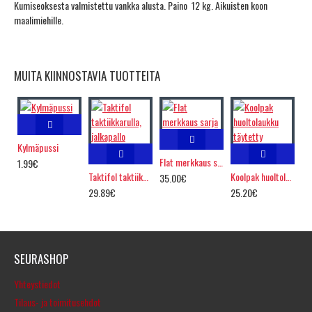
Kumiseoksesta valmistettu vankka alusta. Paino 12 kg. Aikuisten koon
maalimiehille.
MUITA KIINNOSTAVIA TUOTTEITA
Kylmäpussi
Flat merkkaus sarja
1.99€
Taktifol taktiikkarulla, jalkapallo
Koolpak huoltolaukku täytetty
35.00€
29.89€
25.20€
SEURASHOP
Yhteystiedot
Tilaus- ja toimitusehdot