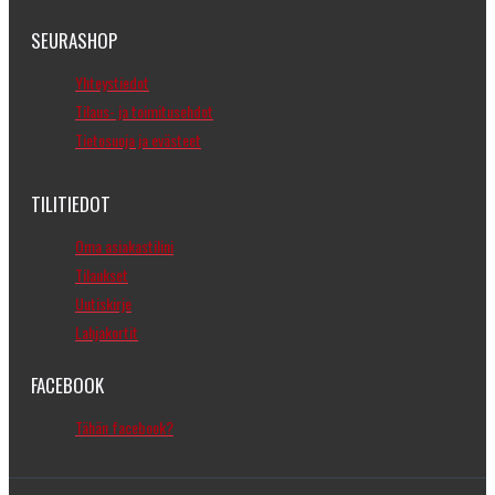
SEURASHOP
Yhteystiedot
Tilaus- ja toimitusehdot
Tietosuoja ja evästeet
TILITIEDOT
Oma asiakastilini
Tilaukset
Uutiskirje
Lahjakortit
FACEBOOK
Tähän facebook?