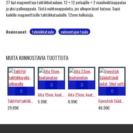
27 kpl magneetteja taktiikkatauluun. 12 + 12 pelaajille + 2 maalivahtinappulaa
ja yksi pallonappula. Tästä vaihtonappuloita, jos alkuperäiset katoaa. Sopii
kaikille magneettisille taktiikkatauluille. 12mm halkaisija.
Avainsanat:
tekniikkataulu
valmentajan taulu
MUITA KIINNOSTAVIA TUOTTEITA
Aita 15cm, kaatumaton
Aita 23cm, kaatumaton
Taktifol taktiikkarulla, jalkapallo
Gymstick Säädettävät aidat, 5kpl setti
5.99€
6.99€
29.89€
46.90€