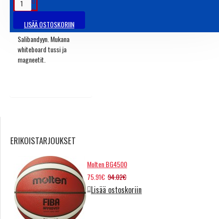
TUOTETIEDOT
LISÄÄ OSTOSKORIIN
Taktiikkataulu
Salibandyyn. Mukana
whiteboard tussi ja
magneetit.
ERIKOISTARJOUKSET
Molten BG4500
75.91€
94.02€
Lisää ostoskoriin