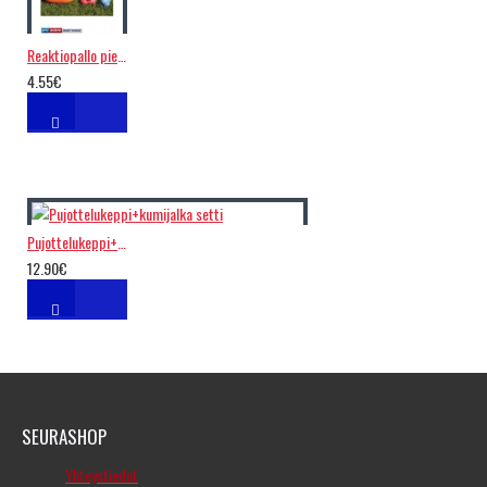
Reaktiopallo pieni 6.5cm
4.55€
Pujottelukeppi+kumijalka setti
12.90€
SEURASHOP
Yhteystiedot