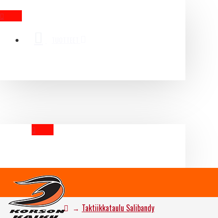
MENU
TUOTTEET
YOUR CART
Taktiikkataulu Salibandy