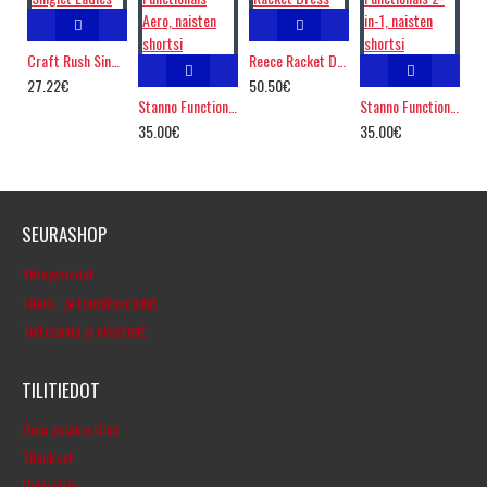
Craft Rush Singlet Ladies
Reece Racket Dress
27.22€
50.50€
Stanno Functionals Aero, naisten shortsi
Stanno Functionals 2-in-1, naisten shortsi
35.00€
35.00€
SEURASHOP
Yhteystiedot
Tilaus- ja toimitusehdot
Tietosuoja ja evästeet
TILITIEDOT
Oma asiakastilini
Tilaukset
Uutiskirje