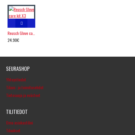
Reusch Glove care kit X3
24.90€
SEURASHOP
Yhteystiedot
Tilaus- ja toimitusehdot
Tietosuoja ja evästeet
TILITIEDOT
Oma asiakastilini
Tilaukset