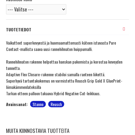
TUOTETIEDOT
Vaikutteet superkevyestä ja huomaamattomasti käteen istuvasta Pure
Contact-mallista saava uusi rannehihnaton huippumalli.
Rannehihnaton rakenne helpottaa hanskan pukemista ja korostaa keveyden
tunnetta.
Adaptive Flex Closure-rakenne stabiloi samalla ranteen liikettä.
Superhyvä tartuntakokemus on varmistettu Reusch Grip Gold X GluePrint-
liimakämmenlateksilla
Tarkan otteen palloon takaava Hybrid Negative Cut-leikkaus.
Avainsanat:
Stanno
Reusch
MUITA KIINNOSTAVIA TUOTTEITA