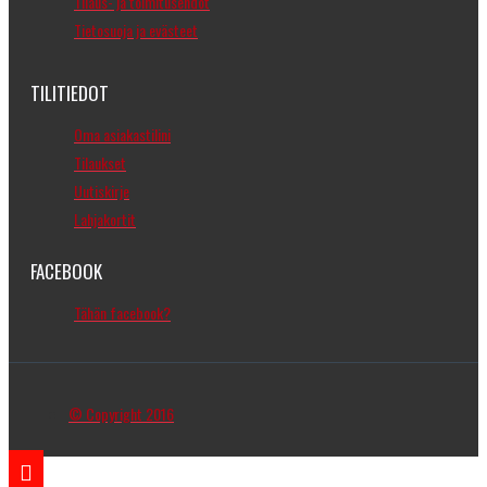
Tilaus- ja toimitusehdot
Tietosuoja ja evästeet
TILITIEDOT
Oma asiakastilini
Tilaukset
Uutiskirje
Lahjakortit
FACEBOOK
Tähän facebook?
© Copyright 2016