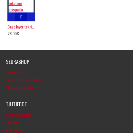
Base layer tekninen aluspaita
28.00€
SEURASHOP
Yhteystiedot
Tilaus- ja toimitusehdot
Tietosuoja ja evästeet
TILITIEDOT
Oma asiakastilini
Tilaukset
Uutiskirje