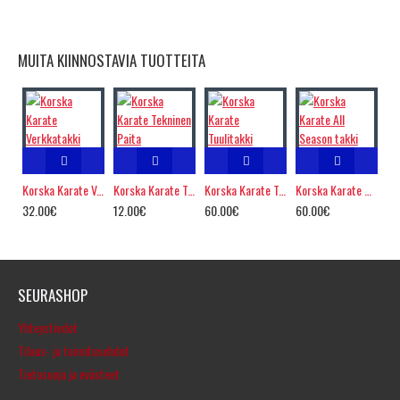
MUITA KIINNOSTAVIA TUOTTEITA
Korska Karate Verkkatakki
Korska Karate Tekninen Paita
Korska Karate Tuulitakki
Korska Karate All Season takki
32.00€
12.00€
60.00€
60.00€
SEURASHOP
Yhteystiedot
Tilaus- ja toimitusehdot
Tietosuoja ja evästeet