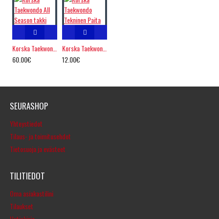
Korska Taekwondo All Season takki
Korska Taekwondo Tekninen Paita
60.00€
12.00€
SEURASHOP
Yhteystiedot
Tilaus- ja toimitusehdot
Tietosuoja ja evästeet
TILITIEDOT
Oma asiakastilini
Tilaukset
Uutiskirje