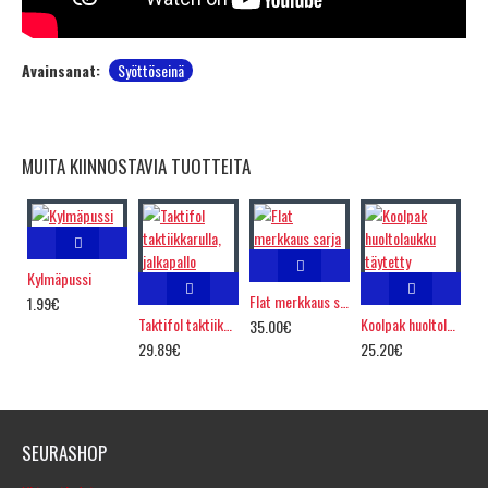
Avainsanat:
Syöttöseinä
MUITA KIINNOSTAVIA TUOTTEITA
Kylmäpussi
Flat merkkaus sarja
1.99€
Taktifol taktiikkarulla, jalkapallo
Koolpak huoltolaukku täytetty
35.00€
29.89€
25.20€
SEURASHOP