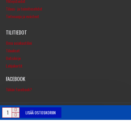
Yhteystiedot
Tilaus- ja toimitusehdot
Tietosuoja ja evästeet
TILITIEDOT
Oma asiakastilini
Tilaukset
Uutiskirje
Lahjakortit
FACEBOOK
Tähän facebook?
LISÄÄ OSTOSKORIIN
© Copyright 2016