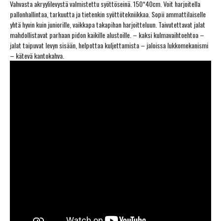
Vahvasta akryylilevystä valmistettu syöttöseinä. 150*40cm. Voit harjoitella
pallonhallintaa, tarkuutta ja tietenkin syöttötekniikkaa. Sopii ammattilaiselle
yhtä hyvin kuin juniorille, vaikkapa takapihan harjoitteluun. Taivutettavat jalat
mahdollistavat parhaan pidon kaikille alustoille. – kaksi kulmavaihtoehtoa –
jalat taipuvat levyn sisään, helpottaa kuljettamista – jaloissa lukkomekanismi
– kätevä kantokahva.