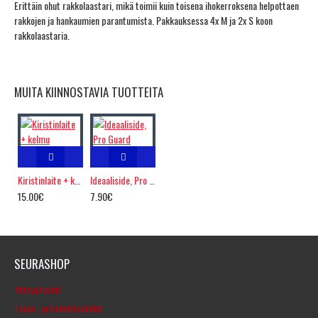
Erittäin ohut rakkolaastari, mikä toimii kuin toisena ihokerroksena helpottaen
rakkojen ja hankaumien parantumista. Pakkauksessa 4x M ja 2x S koon
rakkolaastaria.
MUITA KIINNOSTAVIA TUOTTEITA
Kiristinlaite + kelmu
Ideaaliside, Pro Guard
15.00€
7.90€
SEURASHOP
Yhteystiedot
Tilaus- ja toimitusehdot