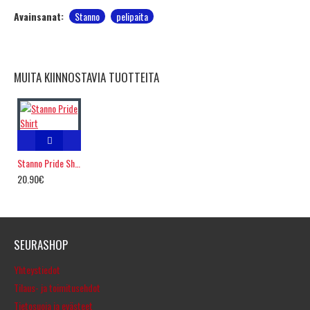
Avainsanat:
Stanno
pelipaita
MUITA KIINNOSTAVIA TUOTTEITA
Stanno Pride Shirt
20.90€
SEURASHOP
Yhteystiedot
Tilaus- ja toimitusehdot
Tietosuoja ja evästeet