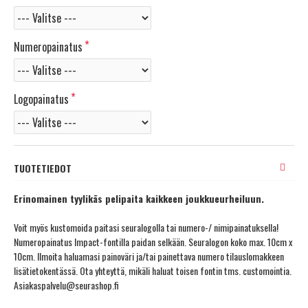
Numeropainatus
Logopainatus
TUOTETIEDOT
Erinomainen tyylikäs pelipaita kaikkeen joukkueurheiluun.
Voit myös kustomoida paitasi seuralogolla tai numero-/ nimipainatuksella!
Numeropainatus Impact-fontilla paidan selkään. Seuralogon koko max. 10cm x
10cm. Ilmoita haluamasi painoväri ja/tai painettava numero tilauslomakkeen
lisätietokentässä. Ota yhteyttä, mikäli haluat toisen fontin tms. customointia.
Asiakaspalvelu@seurashop.fi