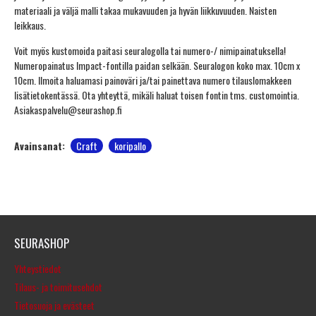
materiaali ja väljä malli takaa mukavuuden ja hyvän liikkuvuuden. Naisten
leikkaus.
Voit myös kustomoida paitasi seuralogolla tai numero-/ nimipainatuksella!
Numeropainatus Impact-fontilla paidan selkään. Seuralogon koko max. 10cm x
10cm. Ilmoita haluamasi painoväri ja/tai painettava numero tilauslomakkeen
lisätietokentässä. Ota yhteyttä, mikäli haluat toisen fontin tms. customointia.
Asiakaspalvelu@seurashop.fi
Avainsanat:
Craft
koripallo
SEURASHOP
Yhteystiedot
Tilaus- ja toimitusehdot
Tietosuoja ja evästeet