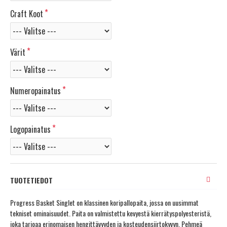
Craft Koot
Värit
Numeropainatus
Logopainatus
TUOTETIEDOT
Progress Basket Singlet on klassinen koripallopaita, jossa on uusimmat
tekniset ominaisuudet. Paita on valmistettu kevyestä kierrätyspolyesteristä,
joka tarjoaa erinomaisen hengittävyyden ja kosteudensiirtokyvyn. Pehmeä