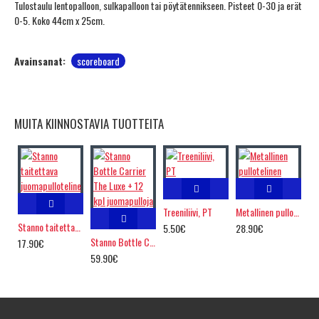
Tulostaulu lentopalloon, sulkapalloon tai pöytätennikseen. Pisteet 0-30 ja erät
0-5. Koko 44cm x 25cm.
Avainsanat:
scoreboard
MUITA KIINNOSTAVIA TUOTTEITA
Treeniliivi, PT
Metallinen pullotelinen
Stanno taitettava juomapulloteline
5.50€
28.90€
Stanno Bottle Carrier The Luxe + 12 kpl juomapulloja
17.90€
59.90€