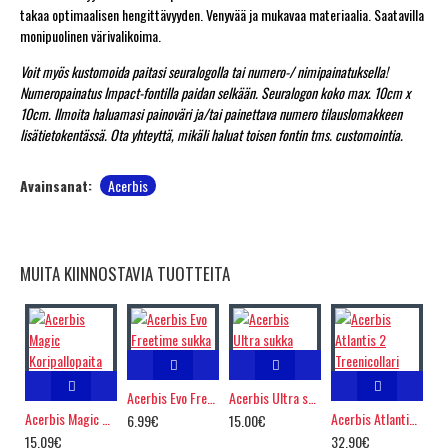
takaa optimaalisen hengittävyyden. Venyvää ja mukavaa materiaalia. Saatavilla
monipuolinen värivalikoima.
Voit myös kustomoida paitasi seuralogolla tai numero-/ nimipainatuksella!
Numeropainatus Impact-fontilla paidan selkään. Seuralogon koko max. 10cm x
10cm. Ilmoita haluamasi painoväri ja/tai painettava numero tilauslomakkeen
lisätietokentässä. Ota yhteyttä, mikäli haluat toisen fontin tms. customointia.
Avainsanat:
Acerbis
MUITA KIINNOSTAVIA TUOTTEITA
Acerbis Evo Freetime sukka
Acerbis Ultra sukka
Acerbis Magic Koripallopaita
Acerbis Atlantis 2 Treenicollari
6.99€
15.00€
15.09€
32.90€