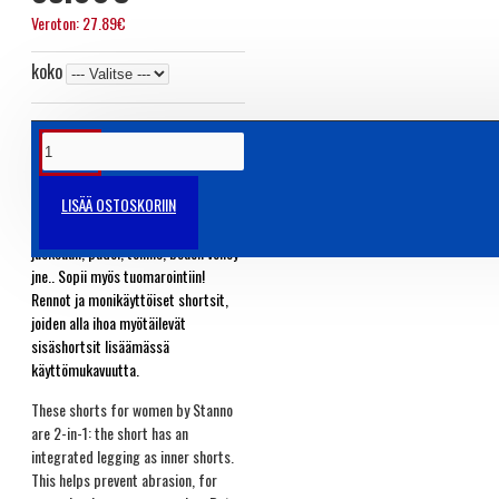
Veroton: 27.89€
koko
TUOTETIEDOT
LISÄÄ OSTOSKORIIN
Naisten tekninen 2-in1 shortsi
juoksuun, padel, tennis, beach volley
jne.. Sopii myös tuomarointiin!
Rennot ja monikäyttöiset shortsit,
joiden alla ihoa myötäilevät
sisäshortsit lisäämässä
käyttömukavuutta.
These shorts for women by Stanno
are 2-in-1: the short has an
integrated legging as inner shorts.
This helps prevent abrasion, for