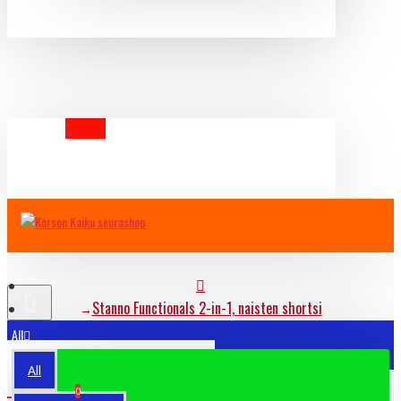
YOUR CART
Stanno Functionals 2-in-1, naisten shortsi
All
All
STANNO FUNCTIONALS
Ostoskori
0