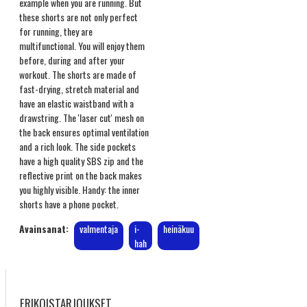
example when you are running. But
these shorts are not only perfect
for running, they are
multifunctional. You will enjoy them
before, during and after your
workout. The shorts are made of
fast-drying, stretch material and
have an elastic waistband with a
drawstring. The 'laser cut' mesh on
the back ensures optimal ventilation
and a rich look. The side pockets
have a high quality SBS zip and the
reflective print on the back makes
you highly visible. Handy: the inner
shorts have a phone pocket.
Avainsanat:
valmentaja
i-
heinäkuu
hah
ERIKOISTARJOUKSET