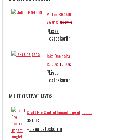
Molten BG4500
75.91€
94.02€
Lisää
ostoskoriin
Jako One paita
15.90€
19.90€
Lisää
ostoskoriin
MUUT OSTIVAT MYÖS:
Craft Pro Control Impact singlet, ladies
39.00€
Lisää ostoskoriin