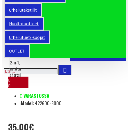
Urheilutekstiilit
Huoltotuotteet
Urheilutuet/-suojat
OUTLET
VARASTOSSA
Model:
422600-8000
35.00€