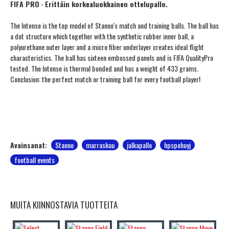
FIFA PRO
-
Erittäin korkealuokkainen ottelupallo.
The Intense is the top model of Stanno's match and training balls. The ball has
a dot structure which together with the synthetic rubber inner ball, a
polyurethane outer layer and a micro fiber underlayer creates ideal flight
characteristics. The ball has sixteen embossed panels and is FIFA QualityPro
tested. The Intense is thermal bonded and has a weight of 433 grams.
Conclusion: the perfect match or training ball for every football player!
Avainsanat:
Stanno
marraskuu
jalkapallo
hpspohuyj
football events
MUITA KIINNOSTAVIA TUOTTEITA