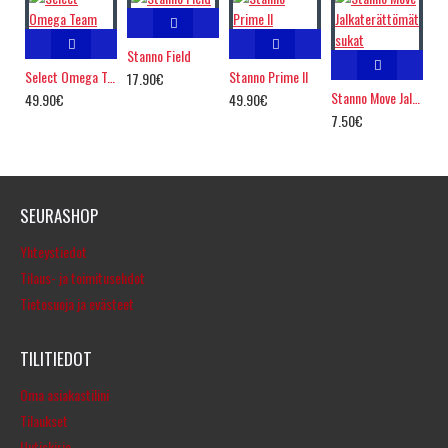
Stanno Field
Select Omega Team
Stanno Prime II
17.90€
Stanno Move Jalkaterättömät sukat
49.90€
49.90€
7.50€
SEURASHOP
Yhteystiedot
Tilaus- ja toimitusehdot
Tietosuoja ja evästeet
TILITIEDOT
Oma asiakastilini
Tilaukset
Uutiskirje