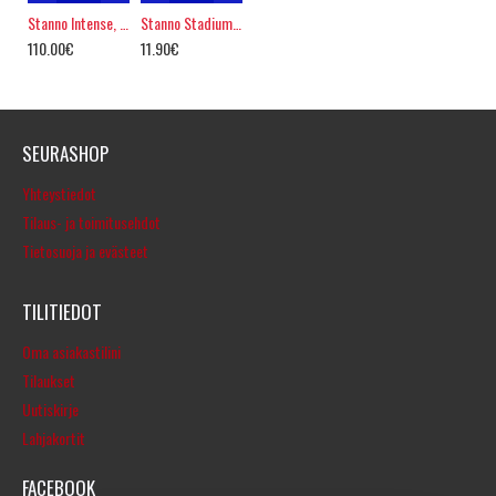
Stanno Intense, FIFA PRO
Stanno Stadium II slipper
110.00€
11.90€
SEURASHOP
Yhteystiedot
Tilaus- ja toimitusehdot
Tietosuoja ja evästeet
TILITIEDOT
Oma asiakastilini
Tilaukset
Uutiskirje
Lahjakortit
FACEBOOK