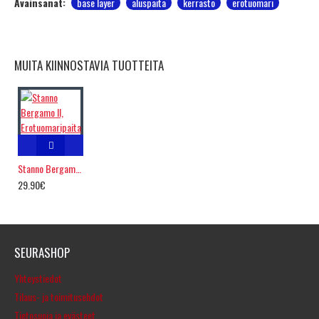
Avainsanat:
base layer
aluspaita
kerrasto
erotuomari
MUITA KIINNOSTAVIA TUOTTEITA
Stanno Bergamo II, Erotuomaripaita
29.90€
SEURASHOP
Yhteystiedot
Tilaus- ja toimitusehdot
Tietosuoja ja evästeet