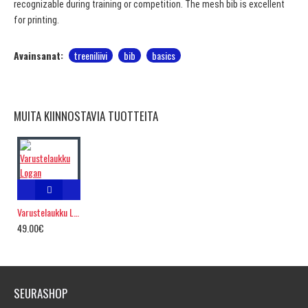
recognizable during training or competition. The mesh bib is excellent
for printing.
Avainsanat:
treeniliivi
bib
basics
MUITA KIINNOSTAVIA TUOTTEITA
Varustelaukku Logan
49.00€
SEURASHOP