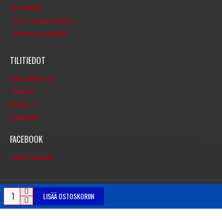
Yhteystiedot
Tilaus- ja toimitusehdot
Tietosuoja ja evästeet
TILITIEDOT
Oma asiakastilini
Tilaukset
Uutiskirje
Lahjakortit
FACEBOOK
Tähän facebook?
LISÄÄ OSTOSKORIIN
© Copyright 2016