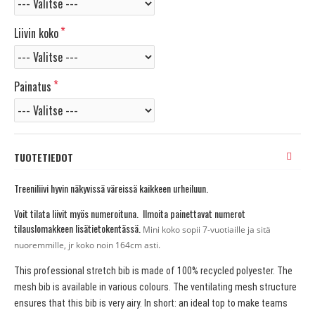
Liivin koko
Painatus
TUOTETIEDOT
Treeniliivi hyvin näkyvissä väreissä kaikkeen urheiluun.
Voit tilata liivit myös numeroituna. Ilmoita painettavat numerot
tilauslomakkeen lisätietokentässä.
Mini koko sopii 7-vuotiaille ja sitä
nuoremmille, jr koko noin 164cm asti.
This professional stretch bib is made of 100% recycled polyester. The
mesh bib is available in various colours. The ventilating mesh structure
ensures that this bib is very airy. In short: an ideal top to make teams