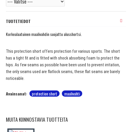
TUOTETIEDOT
Korkealaatuinen maalivahdin suojattu alusshortsi.
This protection short offers protection for various sports. The short
has a tight fit and is fitted with shock absorbing foam to protect the
hips. As few seams as possible have been used to prevent irritation,
the only seams used are flatlock seams, these flat seams are barely
noticeable.
Avainsanat:
protection short
maalivahti
MUITA KIINNOSTAVIA TUOTTEITA