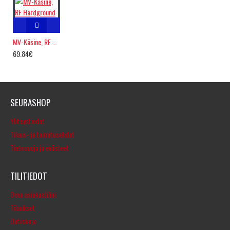
MV-Käsine, RF Hardground
69.84€
SEURASHOP
Yhteystiedot
Tilaus- ja toimitusehdot
Tietosuoja ja evästeet
TILITIEDOT
Oma asiakastilini
Tilaukset
Uutiskirje