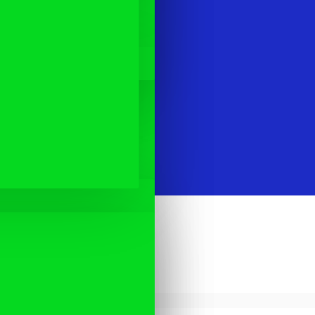
JAT
VARASTOSSA
Model:
483001