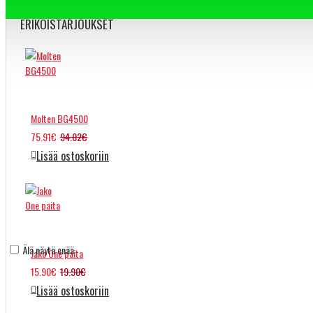
ERIKOISTARJOUKSET
Molten BG4500
75.91€
94.02€
Lisää ostoskoriin
Älä näytä enää
Jako One paita
15.90€
19.90€
Lisää ostoskoriin