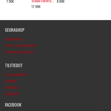
Stanno taitettava juomapulloteline
7.90€
8.00€
17.90€
SEURASHOP
Yhteystiedot
Tilaus- ja toimitusehdot
Tietosuoja ja evästeet
TILITIEDOT
Oma asiakastilini
Tilaukset
Uutiskirje
Lahjakortit
FACEBOOK