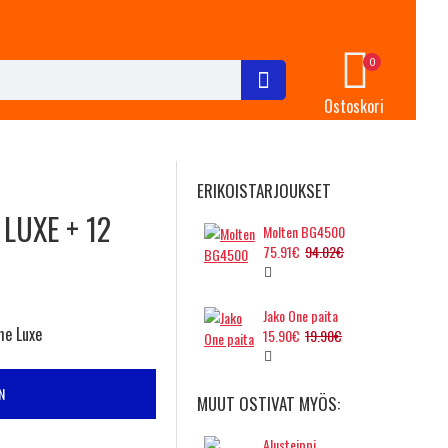
0
Ostoskori
ERIKOISTARJOUKSET
LUXE + 12
Molten BG4500
75.91€
94.02€
Jako One paita
he Luxe
15.90€
19.90€
N
MUUT OSTIVAT MYÖS:
Alusteippi