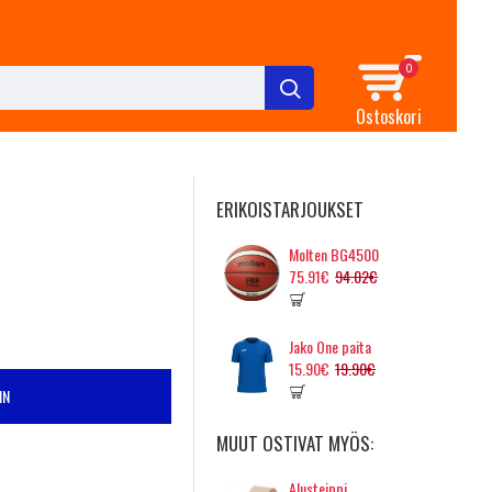
0
Ostoskori
ERIKOISTARJOUKSET
Molten BG4500
75.91€
94.02€
Jako One paita
15.90€
19.90€
IN
MUUT OSTIVAT MYÖS:
Alusteippi