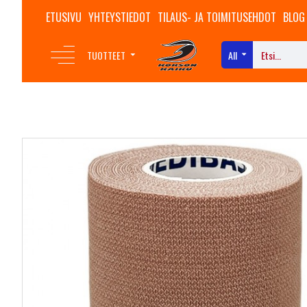
ETUSIVU
YHTEYSTIEDOT
TILAUS- JA TOIMITUSEHDOT
BLOG
TUOTTEET
All