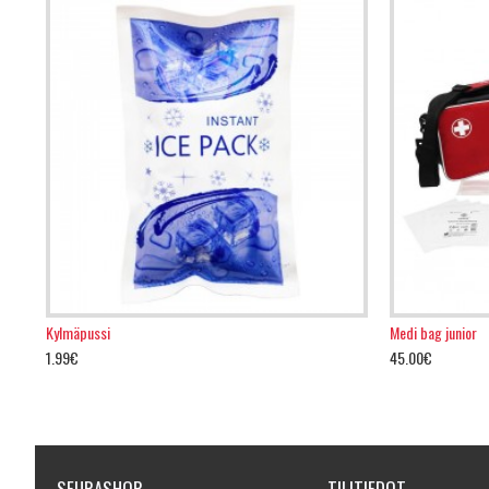
Kylmäpussi
Medi bag junior
1.99€
45.00€
SEURASHOP
TILITIEDOT