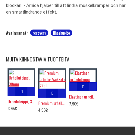
blodkärl. • Arnica hjälper till att lindra muskelkramper och har
en smärtlindrande effekt.
Avainsanat:
recovery
lihashuolto
MUITA KIINNOSTAVIA TUOTTEITA
Elastinen urheiluteippi
Urheiluteippi, 38mm
Premium urheilu-/sukkateippi, 2kpl
7.90€
3.95€
4.90€