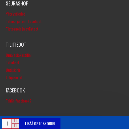
SEURASHOP
Yhteystiedot
Tilaus- ja toimitusehdot
Tietosuoja ja evästeet
TILITIEDOT
Oma asiakastilini
Tilaukset
Uutiskirje
Lahjakortit
FACEBOOK
Tähän facebook?
LISÄÄ OSTOSKORIIN
© Copyright 2016