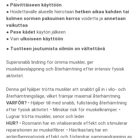
●
Päivittäiseen käyttöön
● Hoidettavalle alueelle hierotaan
hetken aikaa
kahden tai
kolmen sormen paksuinen kerros
voidetta ja
annetaan
vaikuttaa
●
Pese kädet
käytön jälkeen
● Vain
ulkoiseen käyttöön
● Tuotteen joutumista silmiin on vältettävä
Supersnabb lindring för ömma muskler, ger
muskelavslappning och återhämtning efter intensiv fysisk
aktivitet.
Denna gel hjälper trötta muskler att snabbt gå in i vilo- och
återhämtningsläge, vilket främjar maximal återhämtning.
VARFÖR?
• Hjälper till med snabb, fullständig återhämtning
efter fysisk aktivitet. • Minskar risk för muskelkramper. •
Lugnar trötta muskler, senor och leder.
HUR?
• Rosmarin har en vitaliserande effekt och stimulerar
reparationen av muskelfibrer. • Hästkastanj har en
antiinflammatorisk effekt och förhindrar sammandragning av