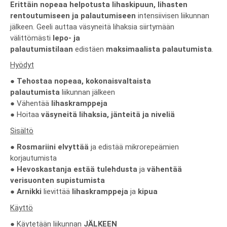
Erittäin nopeaa helpotusta lihaskipuun, lihasten
rentoutumiseen ja palautumiseen
intensiivisen liikunnan
jälkeen. Geeli auttaa väsyneitä lihaksia siirtymään
välittömästi
lepo- ja
palautumistilaan
edistäen
maksimaalista palautumista
.
Hyödyt
●
Tehostaa nopeaa, kokonaisvaltaista
palautumista
liikunnan jälkeen
● Vähentää
lihaskramppeja
● Hoitaa
väsyneitä lihaksia, jänteitä ja niveliä
Sisältö
●
Rosmariini elvyttää
ja edistää mikrorepeämien
korjautumista
●
Hevoskastanja estää
tulehdusta
ja
vähentää
verisuonten supistumista
●
Arnikki
lievittää
lihaskramppeja
ja
kipua
Käyttö
● Käytetään liikunnan
JÄLKEEN