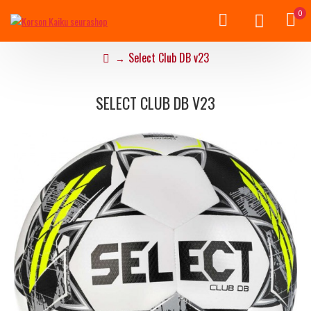
0
Select Club DB v23
SELECT CLUB DB V23