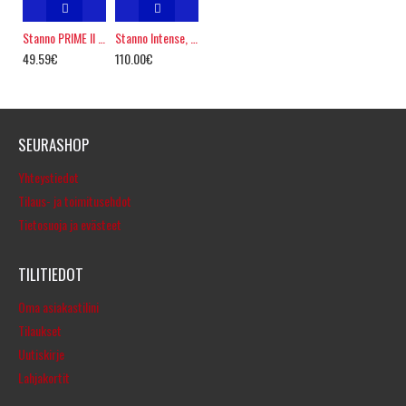
Stanno PRIME II Superlight
Stanno Intense, FIFA PRO
49.59€
110.00€
SEURASHOP
Yhteystiedot
Tilaus- ja toimitusehdot
Tietosuoja ja evästeet
TILITIEDOT
Oma asiakastilini
Tilaukset
Uutiskirje
Lahjakortit