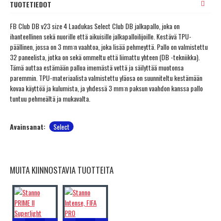
TUOTETIEDOT
FB Club DB v23 size 4 Laadukas Select Club DB jalkapallo, joka on
ihanteellinen sekä nuorille että aikuisille jalkapalloilijoille. Kestävä TPU-
päällinen, jossa on 3 mm:n vaahtoa, joka lisää pehmeyttä. Pallo on valmistettu
32 paneelista, jotka on sekä ommeltu että liimattu yhteen (DB -tekniikka).
Tämä auttaa estämään palloa imemästä vettä ja säilyttää muotonsa
paremmin. TPU-materiaalista valmistettu yläosa on suunniteltu kestämään
kovaa käyttöä ja kulumista, ja yhdessä 3 mm:n paksun vaahdon kanssa pallo
tuntuu pehmeältä ja mukavalta.
Avainsanat:
Select
MUITA KIINNOSTAVIA TUOTTEITA