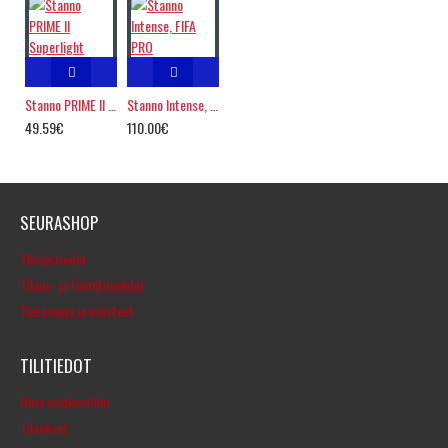
Stanno PRIME II Superlight
Stanno Intense, FIFA PRO
49.59€
110.00€
SEURASHOP
Yhteystiedot
Tilaus- ja toimitusehdot
Tietosuoja ja evästeet
TILITIEDOT
Oma asiakastilini
Tilaukset