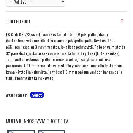
TUOTETIEDOT
FB Club DB v23 size 4 Laadukas Select Club DB jalkapallo, joka on
ihanteellinen sekä nuorille että aikuisille jalkapalloilijoille. Kestävä TPU-
päällinen, jossa on 3 mm:n vaahtoa, joka lisää pehmeyttä. Pallo on valmistettu
32 paneelista, jotka on sekä ommeltu että liimattu yhteen (DB -tekniikka).
Tämä auttaa estämään palloa imemästä vettä ja säilyttää muotonsa
paremmin. TPU-materiaalista valmistettu yläosa on suunniteltu kestämään
kovaa käyttöä ja kulumista, ja yhdessä 3 mm:n paksun vaahdon kanssa pallo
tuntuu pehmeältä ja mukavalta.
Avainsanat:
Select
MUITA KIINNOSTAVIA TUOTTEITA