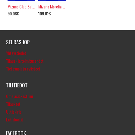
Mizuno Club Sala, futsal, wht/blue
Mizuno Morelia Pro, FUTSAL
90.08€
109.01€
SEURASHOP
Yhteystiedot
Tilaus- ja toimitusehdot
Tietosuoja ja evästeet
TILITIEDOT
Oma asiakastilini
Tilaukset
Uutiskirje
Lahjakortit
FACEBOOK