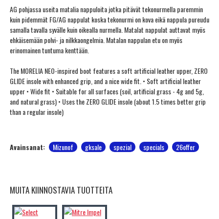
AG pohjassa useita matalia nappuloita jotka pitävät tekonurmella paremmin
kuin pidemmät FG/AG nappulat koska tekonurmi on kova eikä nappula pureudu
samalla tavalla syvälle kuin oikealla nurmella. Matalat nappulat auttavat myös
ehkäisemään polvi- ja nilkkaongelmia. Matalan nappulan etu on myös
erinomainen tuntuma kenttään.
The MORELIA NEO-inspired boot features a soft artificial leather upper, ZERO
GLIDE insole with enhanced grip, and a nice wide fit. • Soft artificial leather
upper • Wide fit • Suitable for all surfaces (soil, artificial grass - 4g and 5g,
and natural grass) • Uses the ZERO GLIDE insole (about 1.5 times better grip
than a regular insole)
Avainsanat:
Mizunof
gksale
spezial
specials
26offer
MUITA KIINNOSTAVIA TUOTTEITA