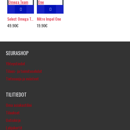
Select Omega Team
Mitre Impel One
49.90€
19.90€
SEURASHOP
Yhteystiedot
Tilaus- ja toimitusehdot
Tietosuoja ja evästeet
TILITIEDOT
Oma asiakastilini
Tilaukset
Uutiskirje
Lahjakortit