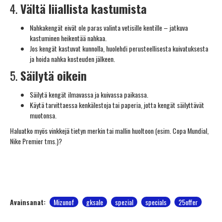
4.
Vältä liiallista kastumista
Nahkakengät eivät ole paras valinta vetisille kentille – jatkuva
kastuminen heikentää nahkaa.
Jos kengät kastuvat kunnolla, huolehdi perusteellisesta kuivatuksesta
ja hoida nahka kosteuden jälkeen.
5.
Säilytä oikein
Säilytä kengät ilmavassa ja kuivassa paikassa.
Käytä tarvittaessa kenkälestoja tai paperia, jotta kengät säilyttävät
muotonsa.
Haluatko myös vinkkejä tietyn merkin tai mallin huoltoon (esim. Copa Mundial,
Nike Premier tms.)?
Avainsanat:
Mizunof
gksale
spezial
specials
25offer