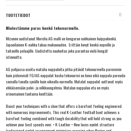
TUOTETIEDOT
Mielestämme paras kenkä tekonurmelle.
Mizunon uudistunut Morelia AG malli on kengurun nahkainen huippukenkä.
Japanilainen K-nahka takaa mukavuuden. Erittäin kevyt kenkä nopeille ja
taitaville pelaajille. Uudistettu nauhoitus joka parantaa vielä kengät
istuvuutta.
AG pohjassa useita matalia nappuloita jotka pitävät tekonurmella paremmin
kuin pidemmät FG/AG nappulat koska tekonurmi on kova eikä nappula pureudu
samalla tavalla syvälle kuin oikealla nurmella. Matalat nappulat auttavat myös
ehkäisemään polvi- ja nilkkaongelmia. Matalan nappulan etu on myös
erinomainen tuntuma kenttään.
Boost your techniques with a shoe that offers a barefoot feeling engineered
with numerous improvements. This real K-Leather football boot achieves a
barefoot feeling combined with tough durability that will hold strong as you
achieve your best speeds ever. • K-Leather • New laces eyelet structure
(redesigned eyelet arrangement minimizes creasing when flexing and