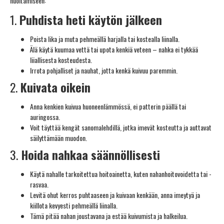
huoltamiseen:
1.
Puhdista heti käytön jälkeen
Poista lika ja muta pehmeällä harjalla tai kostealla liinalla.
Älä käytä kuumaa vettä tai upota kenkiä veteen – nahka ei tykkää
liiallisesta kosteudesta.
Irrota pohjalliset ja nauhat, jotta kenkä kuivuu paremmin.
2.
Kuivata oikein
Anna kenkien kuivua huoneenlämmössä, ei patterin päällä tai
auringossa.
Voit täyttää kengät sanomalehdillä, jotka imevät kosteutta ja auttavat
säilyttämään muodon.
3.
Hoida nahkaa säännöllisesti
Käytä nahalle tarkoitettua hoitoainetta, kuten nahanhoitovoidetta tai -
rasvaa.
Levitä ohut kerros puhtaaseen ja kuivaan kenkään, anna imeytyä ja
kiillota kevyesti pehmeällä liinalla.
Tämä pitää nahan joustavana ja estää kuivumista ja halkeilua.