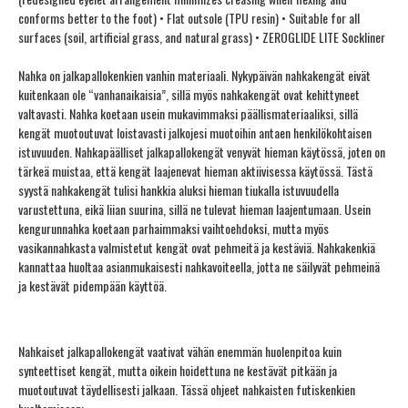
conforms better to the foot) • Flat outsole (TPU resin) • Suitable for all
surfaces (soil, artificial grass, and natural grass) • ZEROGLIDE LITE Sockliner
Nahka on jalkapallokenkien vanhin materiaali. Nykypäivän nahkakengät eivät
kuitenkaan ole “vanhanaikaisia”, sillä myös nahkakengät ovat kehittyneet
valtavasti. Nahka koetaan usein mukavimmaksi päällismateriaaliksi, sillä
kengät muotoutuvat loistavasti jalkojesi muotoihin antaen henkilökohtaisen
istuvuuden. Nahkapäälliset jalkapallokengät venyvät hieman käytössä, joten on
tärkeä muistaa, että kengät laajenevat hieman aktiivisessa käytössä. Tästä
syystä nahkakengät tulisi hankkia aluksi hieman tiukalla istuvuudella
varustettuna, eikä liian suurina, sillä ne tulevat hieman laajentumaan. Usein
kengurunnahka koetaan parhaimmaksi vaihtoehdoksi, mutta myös
vasikannahkasta valmistetut kengät ovat pehmeitä ja kestäviä. Nahkakenkiä
kannattaa huoltaa asianmukaisesti nahkavoiteella, jotta ne säilyvät pehmeinä
ja kestävät pidempään käyttöä.
Nahkaiset jalkapallokengät vaativat vähän enemmän huolenpitoa kuin
synteettiset kengät, mutta oikein hoidettuna ne kestävät pitkään ja
muotoutuvat täydellisesti jalkaan. Tässä ohjeet nahkaisten futiskenkien