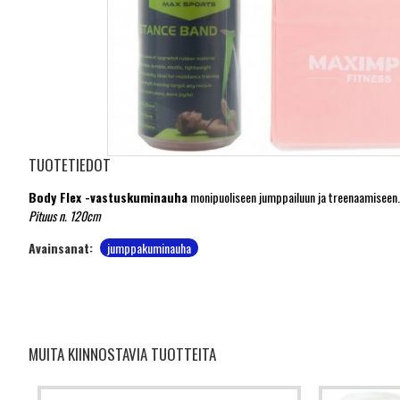
TUOTETIEDOT
Body Flex -vastuskuminauha
monipuoliseen jumppailuun ja treenaamiseen. So
Pituus n. 120cm
Avainsanat:
jumppakuminauha
MUITA KIINNOSTAVIA TUOTTEITA