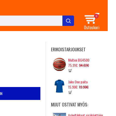
0
Ostoskori
ERIKOISTARJOUKSET
Molten BG4500
75.91€
94.02€
Jako One paita
15.90€
19.90€
IN
MUUT OSTIVAT MYÖS:
Askeltikkaat sisäkäyttöön, 4m