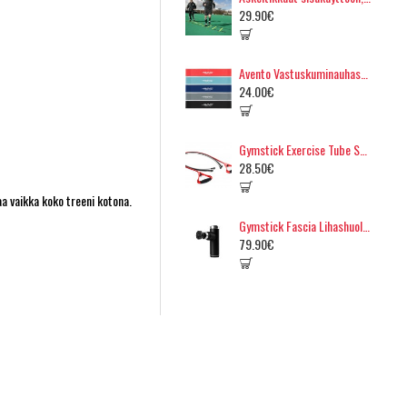
29.90€
Avento Vastuskuminauhasetti
24.00€
Gymstick Exercise Tube Set, 3-in-1
28.50€
aa vaikka koko treeni kotona.
Gymstick Fascia Lihashuoltovasara
79.90€