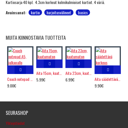
Kartiosarja 40 kpl. 4.3cm korkeat kolmikulmioiset kartiot. 4 väriä.
Avainsanat:
kartio
harjoitusvälineet
basics
MUITA KIINNOSTAVIA TUOTTEITA
Aita 15cm, kaatumaton
Aita 23cm, kaatumaton
Coach notepad A5, jalkapallo
Aita säädettävä korkeus
5.99€
6.99€
9.00€
9.90€
SEURASHOP
Yhteystiedot