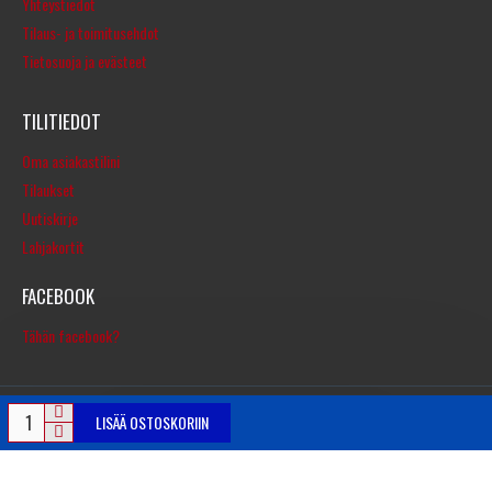
Yhteystiedot
Tilaus- ja toimitusehdot
Tietosuoja ja evästeet
TILITIEDOT
Oma asiakastilini
Tilaukset
Uutiskirje
Lahjakortit
FACEBOOK
Tähän facebook?
LISÄÄ OSTOSKORIIN
© Copyright 2016