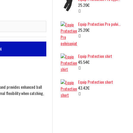
25.20€
Equip Protection Pro polvisuojat
25.20€
N
Equip Protection shirt
45.54€
Equip Protection short
s and provides enhanced ball
43.42€
mal flexibility when catching,