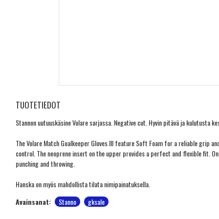
TUOTETIEDOT
Stannon uutuuskäsine Volare sarjassa. Negative cut. Hyvin pitävä ja kulutusta 
The Volare Match Goalkeeper Gloves III feature Soft Foam for a reliable grip an
control. The neoprene insert on the upper provides a perfect and flexible fit. On
punching and throwing.
Hanska on myös mahdollista tilata nimipainatuksella.
Avainsanat:
Stanno
gksale