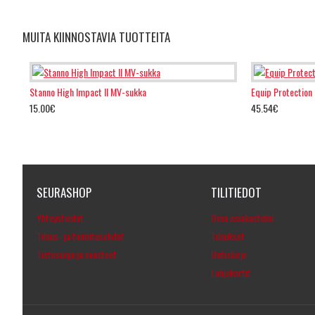
MUITA KIINNOSTAVIA TUOTTEITA
Stanno High Impact II MV-sukka
Equip Protection 
15.00€
45.54€
SEURASHOP
TILITIEDOT
Yhteystiedot
Oma asiakastilini
Tilaus- ja toimitusehdot
Tilaukset
Tietosuoja ja evästeet
Uutiskirje
Lahjakortit