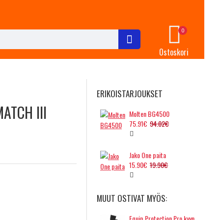
0
Ostoskori
ERIKOISTARJOUKSET
ATCH III
Molten BG4500
75.91€
94.02€
Jako One paita
15.90€
19.90€
MUUT OSTIVAT MYÖS:
Equip Protection Pro kyynärsuojat