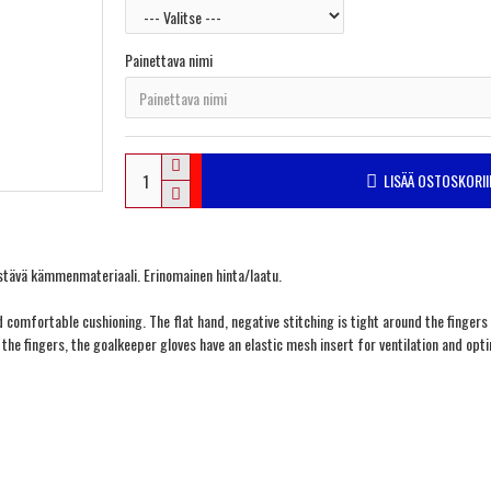
Painettava nimi
LISÄÄ OSTOSKORII
kestävä kämmenmateriaali. Erinomainen hinta/laatu.
d comfortable cushioning. The flat hand, negative stitching is tight around the finger
 the fingers, the goalkeeper gloves have an elastic mesh insert for ventilation and opti