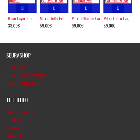
Base Layer housut
Mitre Delta Evo, white, AG
Mitre Ultimax Evo
Mitre Delta Evo, Yellow, AG
33.00€
59.00€
99.00€
59.00€
SEURASHOP
Yhteystiedot
Tilaus- ja toimitusehdot
Tietosuoja ja evästeet
TILITIEDOT
Oma asiakastilini
Tilaukset
Uutiskirje
Lahjakortit