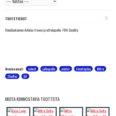
TUOTETIEDOT
Hyvälaatuinen Adidas treeni ja ottelupallo. FIFA Quality.
Avainsanat:
select
jalkapallo
winter
timetoplay
Mitre
25offer
BF
MUITA KIINNOSTAVIA TUOTTEITA