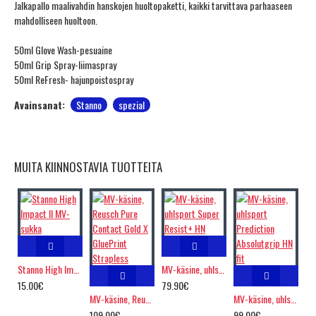
Jalkapallo maalivahdin hanskojen huoltopaketti, kaikki tarvittava parhaaseen
mahdolliseen huoltoon.
50ml Glove Wash-pesuaine
50ml Grip Spray-liimaspray
50ml ReFresh- hajunpoistospray
Avainsanat:
Stanno
spezial
MUITA KIINNOSTAVIA TUOTTEITA
Stanno High Impact II MV-sukka
MV-käsine, uhlsport Super Resist+ HN
15.00€
79.90€
MV-käsine, Reusch Pure Contact Gold X GluePrint Strapless
MV-käsine, uhlsport Prediction Absolutgrip HN fit
109.00€
99.00€