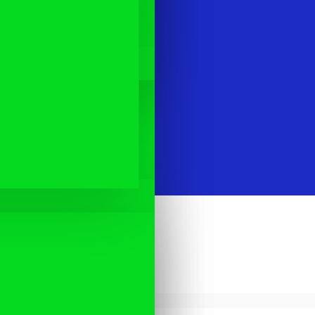
RASTOSSA
l:
Rebounder TS