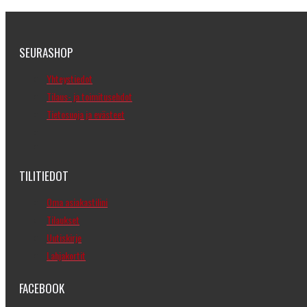
SEURASHOP
Yhteystiedot
Tilaus- ja toimitusehdot
Tietosuoja ja evästeet
TILITIEDOT
Oma asiakastilini
Tilaukset
Uutiskirje
Lahjakortit
FACEBOOK