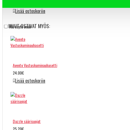
15.90€
19.90€
Lisää ostoskoriin
MUUT OSTIVAT MYÖS:
Älä näytä enää
Avento Vastuskuminauhasetti
24.00€
Lisää ostoskoriin
Dazzle säärisuojat
25.20€