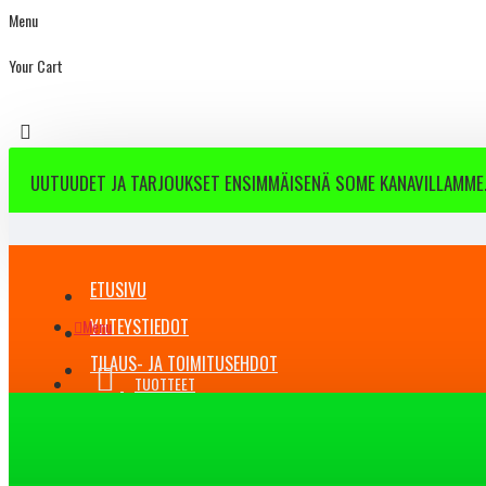
Menu
Your Cart
UUTUUDET JA TARJOUKSET ENSIMMÄISENÄ SOME KANAVILLAMME.
ETUSIVU
YHTEYSTIEDOT
Menu
TILAUS- JA TOIMITUSEHDOT
TUOTTEET
BLOG
All