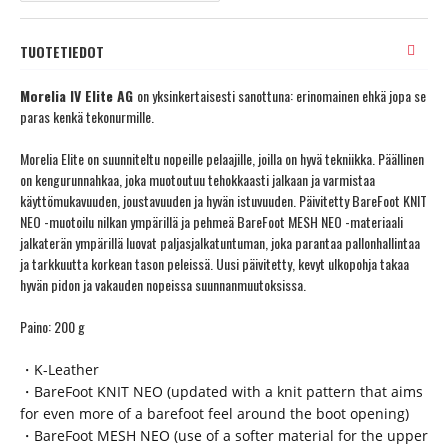
TUOTETIEDOT
Morelia IV Elite AG
on yksinkertaisesti sanottuna: erinomainen ehkä jopa se
paras kenkä tekonurmille.
Morelia Elite on suunniteltu nopeille pelaajille, joilla on hyvä tekniikka. Päällinen
on kengurunnahkaa, joka muotoutuu tehokkaasti jalkaan ja varmistaa
käyttömukavuuden, joustavuuden ja hyvän istuvuuden. Päivitetty BareFoot KNIT
NEO -muotoilu nilkan ympärillä ja pehmeä BareFoot MESH NEO -materiaali
jalkaterän ympärillä luovat paljasjalkatuntuman, joka parantaa pallonhallintaa
ja tarkkuutta korkean tason peleissä. Uusi päivitetty, kevyt ulkopohja takaa
hyvän pidon ja vakauden nopeissa suunnanmuutoksissa.
Paino: 200 g
・K-Leather
・BareFoot KNIT NEO (updated with a knit pattern that aims
for even more of a barefoot feel around the boot opening)
・BareFoot MESH NEO (use of a softer material for the upper