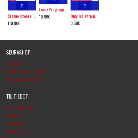
LaceXPro grippinauhat
Stanno Intense, FIFA PRO
OnlyHot, varpaiden lämmittimet
10.90€
110.00€
3.50€
SEURASHOP
Yhteystiedot
Tilaus- ja toimitusehdot
Tietosuoja ja evästeet
TILITIEDOT
Oma asiakastilini
Tilaukset
Uutiskirje
Lahjakortit