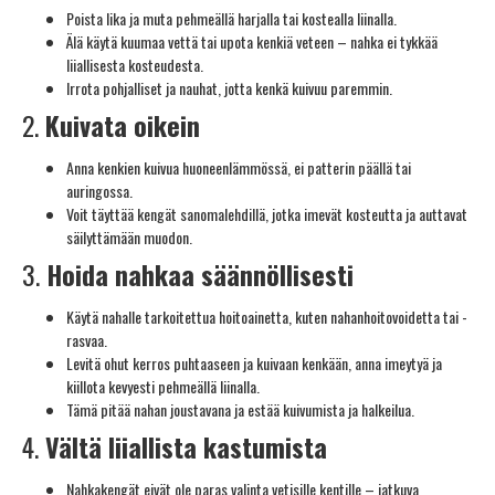
Poista lika ja muta pehmeällä harjalla tai kostealla liinalla.
Älä käytä kuumaa vettä tai upota kenkiä veteen – nahka ei tykkää
liiallisesta kosteudesta.
Irrota pohjalliset ja nauhat, jotta kenkä kuivuu paremmin.
2.
Kuivata oikein
Anna kenkien kuivua huoneenlämmössä, ei patterin päällä tai
auringossa.
Voit täyttää kengät sanomalehdillä, jotka imevät kosteutta ja auttavat
säilyttämään muodon.
3.
Hoida nahkaa säännöllisesti
Käytä nahalle tarkoitettua hoitoainetta, kuten nahanhoitovoidetta tai -
rasvaa.
Levitä ohut kerros puhtaaseen ja kuivaan kenkään, anna imeytyä ja
kiillota kevyesti pehmeällä liinalla.
Tämä pitää nahan joustavana ja estää kuivumista ja halkeilua.
4.
Vältä liiallista kastumista
Nahkakengät eivät ole paras valinta vetisille kentille – jatkuva