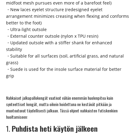
midfoot mesh pursues even more of a barefoot feel)
・New laces eyelet structure (redesigned eyelet
arrangement minimizes creasing when flexing and conforms
better to the foot)
・Ultra-light outsole
・External counter outsole (nylon x TPU resin)
・Updated outsole with a stiffer shank for enhanced
stability
・Suitable for all surfaces (soil, artificial grass, and natural
grass)
・Suede is used for the insole surface material for better
grip
Nahkaiset jalkapallokengät vaativat vähän enemmän huolenpitoa kuin
synteettiset kengät, mutta oikein hoidettuna ne kestävät pitkään ja
muotoutuvat täydellisesti jalkaan. Tässä ohjeet nahkaisten futiskenkien
huoltamiseen:
1.
Puhdista heti käytön jälkeen