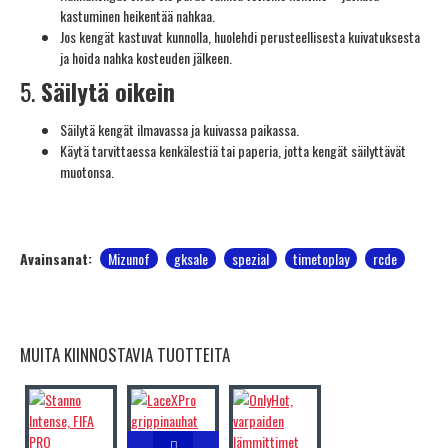
kastuminen heikentää nahkaa.
Jos kengät kastuvat kunnolla, huolehdi perusteellisesta kuivatuksesta
ja hoida nahka kosteuden jälkeen.
5.
Säilytä oikein
Säilytä kengät ilmavassa ja kuivassa paikassa.
Käytä tarvittaessa kenkälestiä tai paperia, jotta kengät säilyttävät
muotonsa.
Avainsanat:
Mizunof
gksale
spezial
timetoplay
rcde
MUITA KIINNOSTAVIA TUOTTEITA