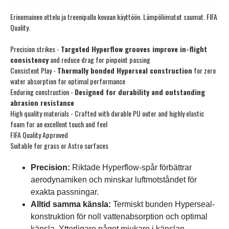
Erinomainen ottelu ja treenipallo kovaan käyttöön. Lämpöliimatut saumat. FIFA
Quality.
Precision strikes -
Targeted Hyperflow grooves improve in-flight
consistency
and reduce drag for pinpoint passing
Consistent Play -
Thermally bonded Hyperseal construction
for zero
water absorption for optimal performance
Enduring construction -
Designed for durability and outstanding
abrasion resistance
High quality materials - Crafted with durable PU outer and highly elastic
foam for an excellent touch and feel
FIFA Quality Approved
Suitable for grass or Astro surfaces
Precision:
Riktade Hyperflow-spår förbättrar
aerodynamiken och minskar luftmotståndet för
exakta passningar.
Alltid samma känsla:
Termiskt bunden Hyperseal-
konstruktion för noll vattenabsorption och optimal
känsla. Ytterligare något mjukare i känslan