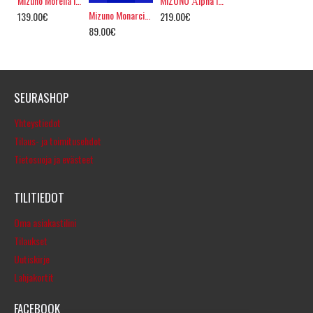
Mizuno Morelia IV AG PRO, white-pink
MIZUNO Αlpha II ELITE AG
Mizuno Monarcida III AG PRO, white-GREEN
139.00€
219.00€
89.00€
SEURASHOP
Yhteystiedot
Tilaus- ja toimitusehdot
Tietosuoja ja evästeet
TILITIEDOT
Oma asiakastilini
Tilaukset
Uutiskirje
Lahjakortit
FACEBOOK