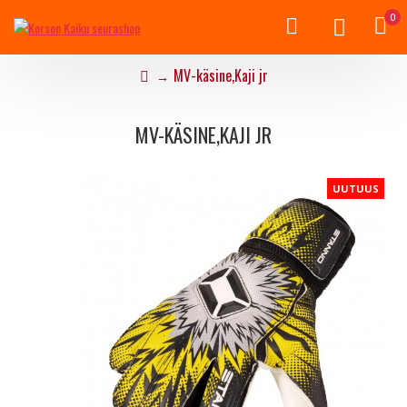
0
MV-käsine,Kaji jr
MV-KÄSINE,KAJI JR
UUTUUS