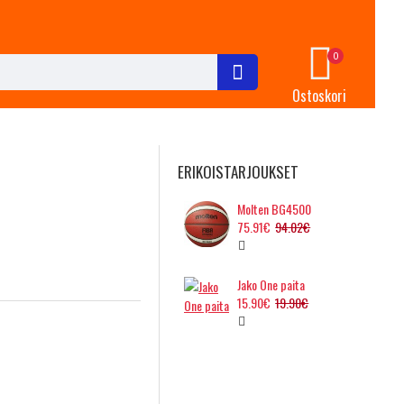
0
Ostoskori
ERIKOISTARJOUKSET
Molten BG4500
75.91€
94.02€
Jako One paita
15.90€
19.90€