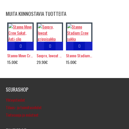
MUITA KIINNOSTAVIA TUOTTEITA
Stanno Move Crew Sukat, Anti-slip
Soxpro, lowcut grippisukka
Stanno Stadium Crew sukka
15.00€
29.90€
15.00€
SEURASHOP
Yhteystiedot
Tilaus- ja toimitusehdot
Tietosuoja ja evästeet