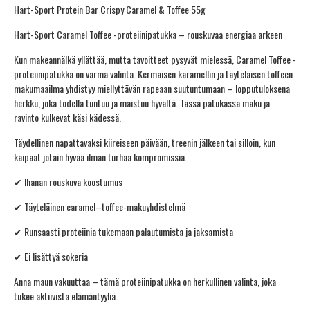
Hart-Sport Protein Bar Crispy Caramel & Toffee 55g
Hart-Sport Caramel Toffee -proteiinipatukka – rouskuvaa energiaa arkeen
Kun makeannälkä yllättää, mutta tavoitteet pysyvät mielessä, Caramel Toffee -
proteiinipatukka on varma valinta. Kermaisen karamellin ja täyteläisen toffeen
makumaailma yhdistyy miellyttävän rapeaan suutuntumaan – lopputuloksena
herkku, joka todella tuntuu ja maistuu hyvältä. Tässä patukassa maku ja
ravinto kulkevat käsi kädessä.
Täydellinen napattavaksi kiireiseen päivään, treenin jälkeen tai silloin, kun
kaipaat jotain hyvää ilman turhaa kompromissia.
✔ Ihanan rouskuva koostumus
✔ Täyteläinen caramel–toffee-makuyhdistelmä
✔ Runsaasti proteiinia tukemaan palautumista ja jaksamista
✔ Ei lisättyä sokeria
Anna maun vakuuttaa – tämä proteiinipatukka on herkullinen valinta, joka
tukee aktiivista elämäntyyliä.