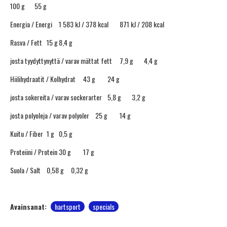
100 g
55 g
Energia / Energi
1 583 kJ / 378 kcal
871 kJ / 208 kcal
Rasva / Fett
15 g
8,4 g
josta tyydyttynyttä / varav mättat fett
7,9 g
4,4 g
Hiilihydraatit / Kolhydrat
43 g
24 g
josta sokereita / varav sockerarter
5,8 g
3,2 g
josta polyoleja / varav polyoler
25 g
14 g
Kuitu / Fiber
1 g
0,5 g
Proteiini / Protein
30 g
17 g
Suola / Salt
0,58 g
0,32 g
Avainsanat:
hartsport
specials