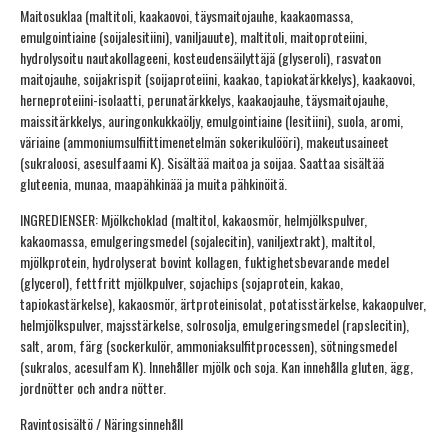
Maitosuklaa (maltitoli, kaakaovoi, täysmaitojauhe, kaakaomassa,
emulgointiaine (soijalesitiini), vaniljauute), maltitoli, maitoproteiini,
hydrolysoitu nautakollageeni, kosteudensäilyttäjä (glyseroli), rasvaton
maitojauhe, soijakrispit (soijaproteiini, kaakao, tapiokatärkkelys), kaakaovoi,
herneproteiini-isolaatti, perunatärkkelys, kaakaojauhe, täysmaitojauhe,
maissitärkkelys, auringonkukkaöljy, emulgointiaine (lesitiini), suola, aromi,
väriaine (ammoniumsulfiittimenetelmän sokerikulööri), makeutusaineet
(sukraloosi, asesulfaami K). Sisältää maitoa ja soijaa. Saattaa sisältää
gluteenia, munaa, maapähkinää ja muita pähkinöitä.
INGREDIENSER: Mjölkchoklad (maltitol, kakaosmör, helmjölkspulver,
kakaomassa, emulgeringsmedel (sojalecitin), vaniljextrakt), maltitol,
mjölkprotein, hydrolyserat bovint kollagen, fuktighetsbevarande medel
(glycerol), fettfritt mjölkpulver, sojachips (sojaprotein, kakao,
tapiokastärkelse), kakaosmör, ärtproteinisolat, potatisstärkelse, kakaopulver,
helmjölkspulver, majsstärkelse, solrosolja, emulgeringsmedel (rapslecitin),
salt, arom, färg (sockerkulör, ammoniaksulfitprocessen), sötningsmedel
(sukralos, acesulfam K). Innehåller mjölk och soja. Kan innehålla gluten, ägg,
jordnötter och andra nötter.
Ravintosisältö / Näringsinnehåll