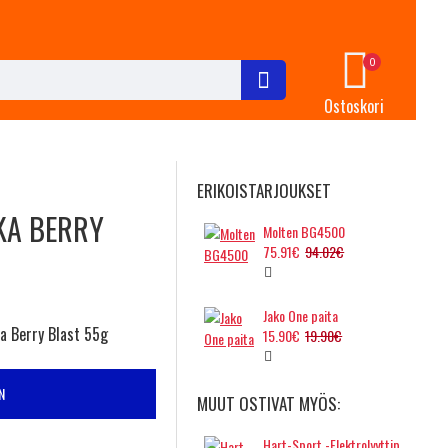
0
Ostoskori
ERIKOISTARJOUKSET
KA BERRY
Molten BG4500
75.91€
94.02€
Jako One paita
a Berry Blast 55g
15.90€
19.90€
N
MUUT OSTIVAT MYÖS:
Hart-Sport -Elektrolyyttiporeet - Sitruuna