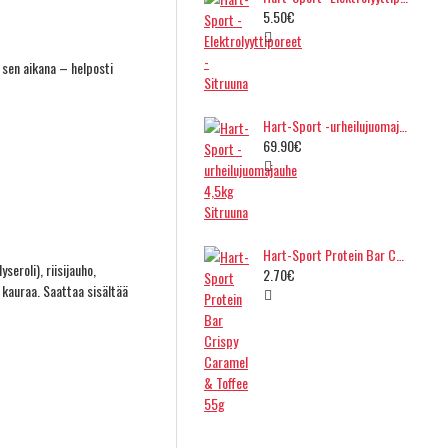
5.50€
 sen aikana – helposti
Hart-Sport -urheilujuomajauhe 4,5kg Sitruuna
69.90€
Hart-Sport Protein Bar Crispy Caramel & Toffee 55g
eroli), riisijauho,
2.70€
 kauraa. Saattaa sisältää