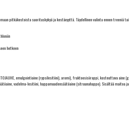
aan pitkäkestoista suorituskykyä ja kestävyyttä. Täydellinen valinta ennen treeniä tai
thloniin
iseen hetkeen
AUHE, emulgointiaine (rypsilesitiini), aromi), fruktoosisiirappi, kosteuttava aine (glys
äätöaine, vadelma-lesitiini, happamuudensäätöaine (sitruunahappo). Sisältää maitoa ja