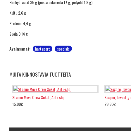
Hiilihydraatit 35 g (joista sokereita 17 g, polyolit 1,9 g)
Kuitu 2,6 g
Proteiini 4,4 g
Suola 0,14 g
Avainsanat:
hartsport
specials
MUITA KIINNOSTAVIA TUOTTEITA
Stanno Move Crew Sukat, Anti-slip
Soxpro, lowcut g
15.00€
29.90€