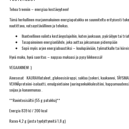
Tehoa treeniin – energiaa kestävyyteen!
Tämä herkullinen marjanmakuinen energiapatukka on suunniteltu erityisesti tukem
nautittava, vatsaystävällinen ja tehokas.
Ihanteellinen valinta kestävyyslajeihin, kuten juoksuun, pyöräilyyn tai tria
Tasapainoinen energianlähde, joka auttaa jaksamaan pidempään
Sopii myös arjen energiabuustiksi – koulupäivään, työmatkalle tai kiire
Hyvä maku, hyvä suoritus – nappaa mukaasi ja pysy liikkeessä!
VEGAANINEN! :)
Ainesosat KAURAHIutaleet, glukoosisiirappi, suklaa (sokeri, kaakaovoi, TÄYSMAITOJ
VEHNÄproteiini-isolaatti, emulgointiaine (auringonkukkalesitiini, happamuudens
soijaa ja kananmunaa .
**Ravintosisältö (55 g patukka)**
Energia 839 kJ / 200 kcal
Rasva 4,2 g (josta tyydyttyneitä 1,8 g)