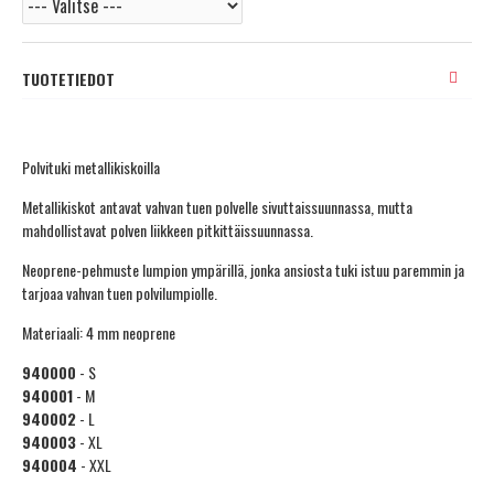
TUOTETIEDOT
Polvituki metallikiskoilla
Metallikiskot antavat vahvan tuen polvelle sivuttaissuunnassa, mutta
mahdollistavat polven liikkeen pitkittäissuunnassa.
Neoprene-pehmuste lumpion ympärillä, jonka ansiosta tuki istuu paremmin ja
tarjoaa vahvan tuen polvilumpiolle.
Materiaali: 4 mm neoprene
940000
- S
940001
- M
940002
- L
940003
- XL
940004
- XXL