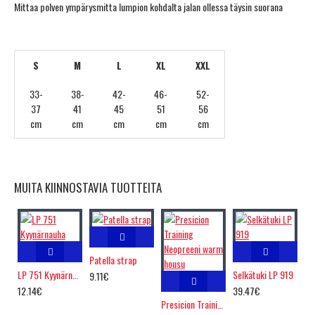
Mittaa polven ympärysmitta lumpion kohdalta jalan ollessa täysin suorana
S
M
L
XL
XXL
33-
38-
42-
46-
52-
37
41
45
51
56
cm
cm
cm
cm
cm
MUITA KIINNOSTAVIA TUOTTEITA
Patella strap
LP 751 Kyynärnauha
Selkätuki LP 919
9.11€
12.14€
39.47€
Presicion Training Neopreeni warm housu