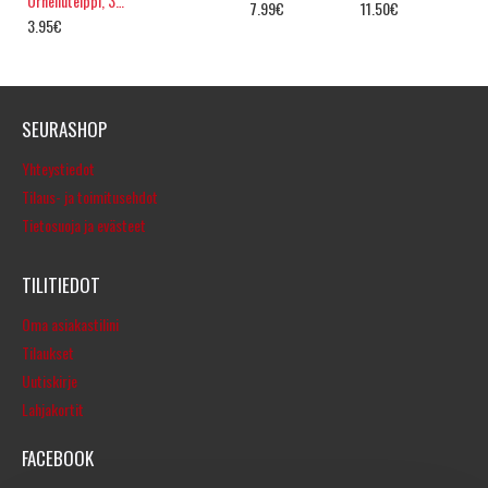
Urheiluteippi, 38mm
7.99€
11.50€
3.95€
SEURASHOP
Yhteystiedot
Tilaus- ja toimitusehdot
Tietosuoja ja evästeet
TILITIEDOT
Oma asiakastilini
Tilaukset
Uutiskirje
Lahjakortit
FACEBOOK