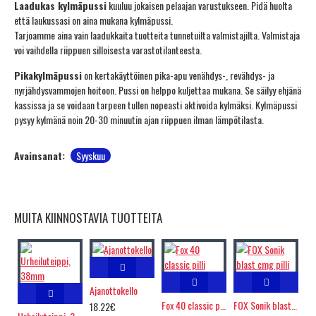
Laadukas kylmäpussi
kuuluu jokaisen pelaajan varustukseen. Pidä huolta
että laukussasi on aina mukana kylmäpussi.
Tarjoamme aina vain laadukkaita tuotteita tunnetuilta valmistajilta. Valmistaja
voi vaihdella riippuen silloisesta varastotilanteesta.
Pikakylmäpussi
on kertakäyttöinen pika-apu venähdys-, revähdys- ja
nyrjähdysvammojen hoitoon. Pussi on helppo kuljettaa mukana. Se säilyy ehjänä
kassissa ja se voidaan tarpeen tullen nopeasti aktivoida kylmäksi. Kylmäpussi
pysyy kylmänä noin 20-30 minuutin ajan riippuen ilman lämpötilasta.
Avainsanat:
Syyskuu
MUITA KIINNOSTAVIA TUOTTEITA
Ajanottokello
Fox 40 classic pilli
FOX Sonik blast cmg pilli
18.22€